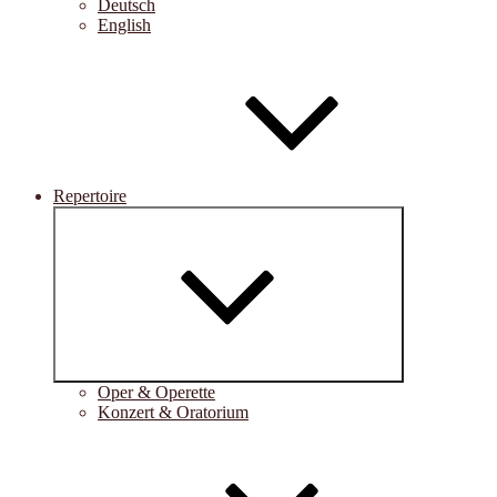
Deutsch
English
Repertoire
Untermenü
öffnen
Oper & Operette
Konzert & Oratorium