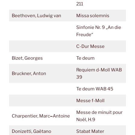
211
Beethoven, Ludwig van
Missa solemnis
Sinfonie Nr. 9 „An die
Freude“
C-Dur Messe
Bizet, Georges
Te deum
Requiem d-Moll WAB
Bruckner, Anton
39
Te deum WAB 45
Messe f-Moll
Messe de minuit pour
Charpentier, Marc
–
Antoine
Noël, H.9
Donizetti, Gaëtano
Stabat Mater