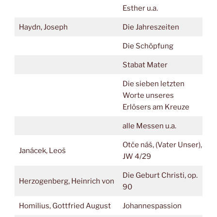
Esther u.a.
Haydn, Joseph
Die Jahreszeiten
Die Schöpfung
Stabat Mater
Die sieben letzten
Worte unseres
Erlösers am Kreuze
alle Messen u.a.
Otče náš, (Vater Unser),
Janácek, Leoš
JW 4/29
Die Geburt Christi, op.
Herzogenberg, Heinrich von
90
Homilius, Gottfried August
Johannespassion