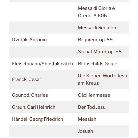
Messa di Gloria e
Credo, A 606
Messa di Requiem
Dvořák, Antonín
Requiem, op. 89
Stabat Mater, op. 58
Fleischmann/Shostakovitch
Rothschilds Geige
Die Sieben Worte Jesu
Franck, Cesar
am Kreuz
Gounod, Charles
Cäcilienmesse
Graun, Carl Heinrich
Der Tod Jesu
Händel, Georg Friedrich
Messiah
Josuah