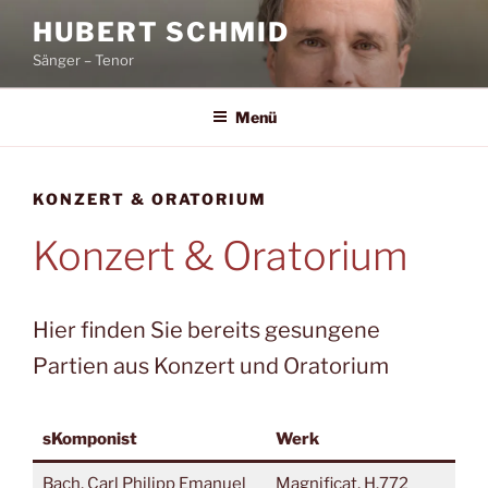
Zum
HUBERT SCHMID
Inhalt
Sänger – Tenor
springen
Menü
KONZERT & ORATORIUM
Konzert & Oratorium
Hier finden Sie bereits gesungene
Partien aus Konzert und Oratorium
sKomponist
Werk
Bach, Carl Philipp Emanuel
Magnificat, H.772