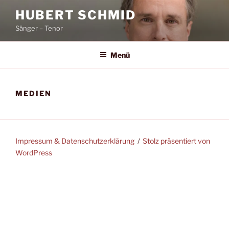
Zum
HUBERT SCHMID
Inhalt
Sänger – Tenor
springen
Menü
MEDIEN
Impressum & Datenschutzerklärung
Stolz präsentiert von
WordPress