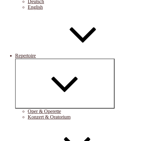
Deutsch
English
Repertoire
Untermenü
öffnen
Oper & Operette
Konzert & Oratorium