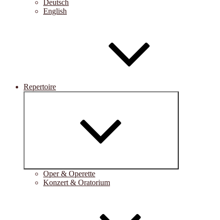
Deutsch
English
Repertoire
Untermenü
öffnen
Oper & Operette
Konzert & Oratorium