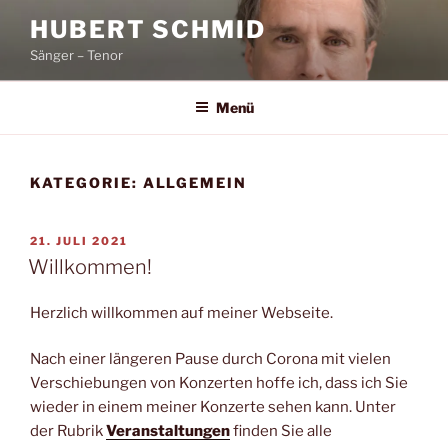
Zum
HUBERT SCHMID
Inhalt
Sänger – Tenor
springen
Menü
KATEGORIE:
ALLGEMEIN
VERÖFFENTLICHT
21. JULI 2021
AM
Willkommen!
Herzlich willkommen auf meiner Webseite.
Nach einer längeren Pause durch Corona mit vielen
Verschiebungen von Konzerten hoffe ich, dass ich Sie
wieder in einem meiner Konzerte sehen kann. Unter
der Rubrik
Veranstaltungen
finden Sie alle