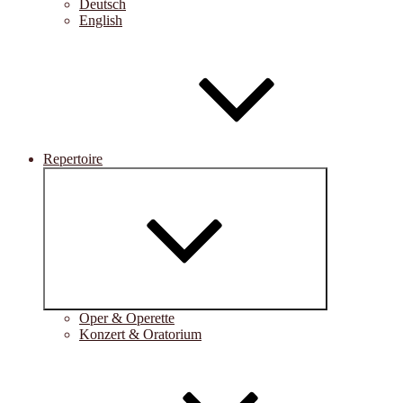
Deutsch
English
Repertoire
Untermenü
öffnen
Oper & Operette
Konzert & Oratorium