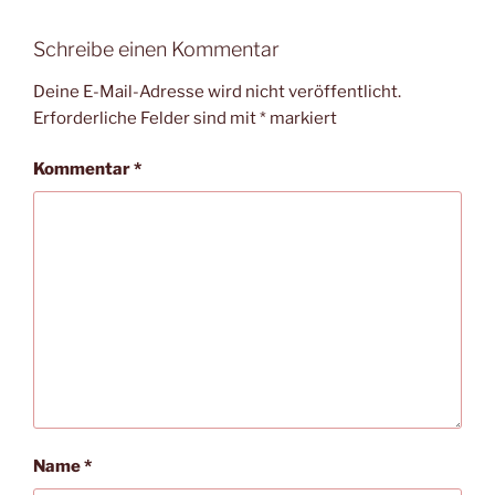
s
t
Schreibe einen Kommentar
a
l
Deine E-Mail-Adresse wird nicht veröffentlicht.
t
Erforderliche Felder sind mit
*
markiert
u
Kommentar
*
n
g
-
N
a
v
i
g
a
t
i
Name
*
o