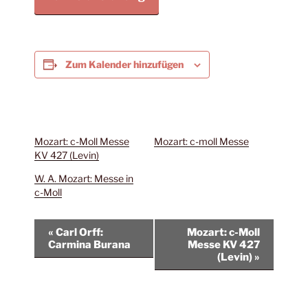
Zum Kalender hinzufügen
Mozart: c-Moll Messe
Mozart: c-moll Messe
KV 427 (Levin)
W. A. Mozart: Messe in
c-Moll
V
«
Carl Orff:
Mozart: c-Moll
e
Carmina Burana
Messe KV 427
(Levin)
»
r
a
n