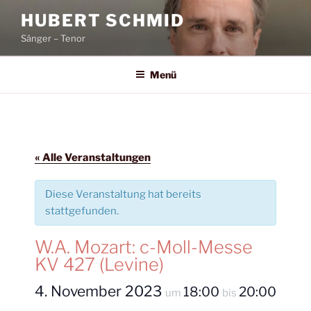
Zum
HUBERT SCHMID
Inhalt
Sänger – Tenor
springen
Menü
« Alle Veranstaltungen
Diese Veranstaltung hat bereits
stattgefunden.
W.A. Mozart: c-Moll-Messe
KV 427 (Levine)
4. November 2023
18:00
20:00
um
bis