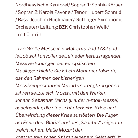
Nordhessische Kantorei/ Sopran 1: Sophia Körber
/ Sopran 2: Karola Pavone / Tenor: Hubert Schmid
/ Bass: Joachim Höchbauer/ Göttinger Symphonie
Orchester/ Leitung: BZK Christopher Weik/
mit Eintritt
Die Große Messe in c-Moll entstand 1782 und
ist, obwohl unvollendet, eineder herausragenden
Messvertonungen der europäischen
Musikgeschichte.Sie ist ein Monumentalwerk,
das den Rahmen der bisherigen
Messkompositionen Mozarts sprengte. In jenen
Jahren setzte sich Mozart
mit den Werken
Johann Sebastian Bachs (u.a. der h-moll-Messe)
auseinander, die eine schöpferische Krise und
Überwindung dieser Krise
auslösten. Die Fugen
am Ende des „Gloria“ und des „Sanctus“ zeigen, in
welch hohem Maße Mozart den
kontrapunktischen Stil mit eigenem Geist
erfüllt