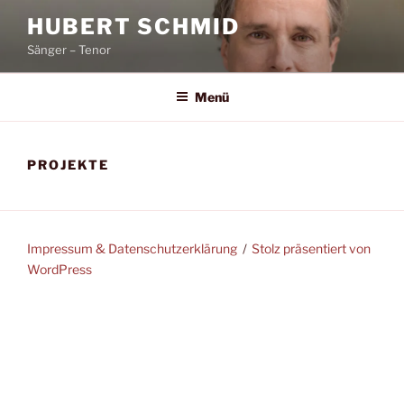
Zum
HUBERT SCHMID
Inhalt
Sänger – Tenor
springen
Menü
PROJEKTE
Impressum & Datenschutzerklärung
Stolz präsentiert von
WordPress