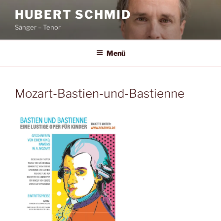
Zum
HUBERT SCHMID
Inhalt
Sänger – Tenor
springen
Menü
Mozart-Bastien-und-Bastienne